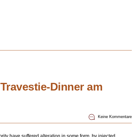
Travestie-Dinner am
Keine Kommentare
ity have suffered alteration in some form, by injected